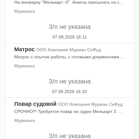
На иномарку "Мелькарт -5". Анкеты присылать на сайт компании! Рейс - конец август. Контактные телефоны: +7 (8152) 26-39-23, +7-911-060-1949-Ирина Георгиевна.
Мурманск
З/п не указана
07.08.2026 16:11
Матрос
ООО Компания Мурман СиФуд
Матрос с опытом работы, с готовыми документами. Контактные телефоны: +7 (8152) 26-39-31, +7-911-060-1949 Юлия Андреевна. Резюме просьба отправлять на адрес электронной почты: Звонить пн - пт с 09:00 до 17:15, обед с 13:00 до 14:00.
Мурманск
З/п не указана
07.08.2026 16:10
Повар судовой
ООО Компания Мурман СиФуд
СРОЧНО!!! Требуется повар на судно Мелькарт 3. Готовая медкомиссия. Готовые документы, обращаться по телефону 26-39-23, 8-911-060-1949. Юлия Андреевна.
Мурманск
З/п не указана