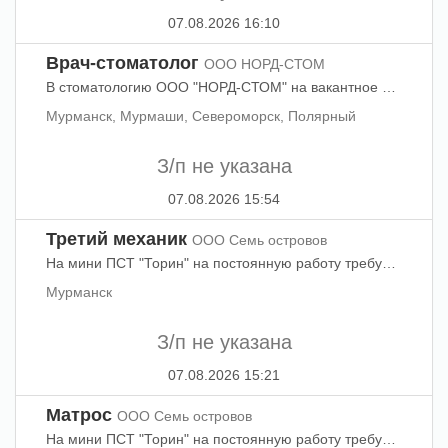
07.08.2026 16:10
Врач-стоматолог
ООО НОРД-СТОМ
В стоматологию ООО "НОРД-СТОМ" на вакантное место требуется детский стоматолог, врач-стоматолог-терапевт. Оформление по трудовой, социальный пакет. Аккредитация врача-стоматолога. Оплата стажировок и обучения от клиники. Для молодых специалистов возможность профессионального обучения.
Мурманск, Мурмаши, Североморск, Полярный
З/п не указана
07.08.2026 15:54
Третий механик
ООО Семь островов
На мини ПСТ "Торин" на постоянную работу требуется третий механик, моторист или механик-наладчик. Оформление с 1 дня в соответствии с ТК РФ. Оплачиваемый отпуск 55 дней. Достойная заработная плата. Контактное лицо: Светлана. 89022816905.
Мурманск
З/п не указана
07.08.2026 15:21
Матрос
ООО Семь островов
На мини ПСТ "Торин" на постоянную работу требуется матрос. Оформление согласно ТК РФ с первого дня. Достойная заработная плата. Оплачиваемый отпуск 55 дней. Рейс 7-10 дней, прибрежный лов. Резюме можно направить на почту. Отход судна 26.06.26 Дополнительная информация по телефону 458889 с понедельника по пятницу с 09:00 до 16:00, Светлана.