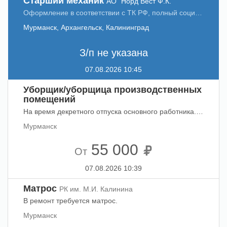
Старший механик
АО "Норд Вест Ф.К."
Оформление в соответствии с ТК РФ, полный социальный пакет. Прибрежный лов.
Мурманск, Архангельск, Калининград
З/п не указана
07.08.2026 10:45
Уборщик/уборщица производственных
помещений
На время декретного отпуска основного работника. Оформление по ТК РФ. График работы: 5/2 (ПЯТИДНЕВКА, рабочий день с 09:00 до 17:00). НЕФТЕБАЗА. Тел 99-80-09 доб 7797, 7135.
Мурманск
55 000
От
07.08.2026 10:39
Матрос
РК им. М.И. Калинина
В ремонт требуется матрос.
Мурманск