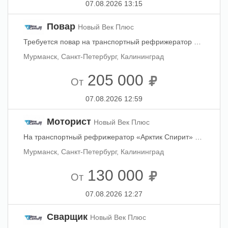
07.08.2026 13:15
Повар
Новый Век Плюс
Требуется повар на транспортный рефрижератор Сириус. Контракт 4+1 месяца. Заработная плата 2000$ (в т.ч. отпускные, выплата 80% ежемесячно, 20% — в конце контракта) + стивидорные ~800$ (итого на руки ~2800$). Смена – конец августа в Мурманске. тел. +7 901 968 44 79 Юлия.
Мурманск, Санкт-Петербург, Калининград
205 000
От
07.08.2026 12:59
Моторист
Новый Век Плюс
На транспортный рефрижератор «Арктик Спирит» требуется моторист. Контракт 4+1 месяца. Заработная плата 1580 $ (в т.ч. отпускные, выплата 80% ежемесячно, 20% — в конце контракта) + стивидорные от 500$ при наличии выгрузки. Работа в трюме (погрузки). Смена – начало сентября, р-н плавания - Баренцево море. тел. +7 901 968 44 79 Юлия. Эл. Почта:
Мурманск, Санкт-Петербург, Калининград
130 000
От
07.08.2026 12:27
Сварщик
Новый Век Плюс