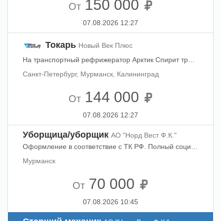
150 000
От
07.08.2026 12:27
Токарь
Новый Век Плюс
На транспортный рефрижератор Арктик Спирит требуется токарь. Контракт 4+1 месяца. Заработная плата 1780 $ (в т.ч. отпускные, выплата 80% ежемесячно, 20% — в конце контракта) + стивидорные ~500-800 $. В сентябре планируется небольшой ремонт в Калининграде. Работа в трюме (погрузки). Двухместное размещение в каюте. Р-н плавания – Баренцево море. Требования - действующие морские документы. Рассматриваются в том числе: -кандидаты с токарным опытом на суше без опыта токарем на судне (при наличии всех необходимых морских документов) -мотористы, имеющий токарный опыт, но не работавшие токарем Смена – 05-10 сентября Санкт-Петербург тел. +7 901 968-44-79 Юлия.
Санкт-Петербург, Мурманск, Калининград
144 000
От
07.08.2026 12:27
Уборщица/уборщик
АО "Норд Вест Ф.К."
Оформление в соответствие с ТК РФ. Полный социальный пакет, отпуск 52 календарных дня. Возможна работа по совместительству в режиме неполного рабочего времени, в том числе в утреннее и вечернее время.
Мурманск
70 000
От
07.08.2026 10:45