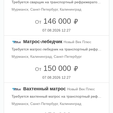
Требуется сварщик на транспортный рефрижератор Арктик Спирит. Контракт 4+1 месяца. Заработная плата 1780$ (в т.ч. отпускные, выплата 80% ежемесячно, 20% — в конце контракта) + стивидорные от 500$ при наличии выгрузки. Работа в трюме (погрузки). Смена – начало сентября, р-н плавания - Баренцево море. тел. +7 901 968 44 79 Юлия.
Мурманск, Санкт-Петербург, Калининград
146 000
От
07.08.2026 12:27
Матрос-лебедчик
Новый Век Плюс
Требуется матрос-лебедчик на транспортный рефрижератор Арктик Спирит. Контракт 4+1 месяца. Заработная плата 1580/1680$ (в т.ч. отпускные, выплата 80% ежемесячно, 20% — в конце контракта) + стивидорные от 500$ при наличии выгрузки. Работа в трюме (погрузки). Смена – начало сентября, р-н плавания - Баренцево море. тел. +7 901 968 44 79 Юлия.
Мурманск, Калининград, Санкт-Петербург
150 000
От
07.08.2026 12:27
Вахтенный матрос
Новый Век Плюс
Требуется вахтенный матрос на транспортный рефрижератор Арктик Спирит. Контракт 4+1 месяца. Заработная плата 1580/1680$ (в т.ч. отпускные, выплата 80% ежемесячно, 20% — в конце контракта) + стивидорные от 500$ при наличии выгрузки. Работа в трюме (погрузки). Смена – сентябрь 2026, Санкт-Петербург, р-н плавания - Баренцево море. Тел. +7 901 968 44 79 Юлия.
Мурманск, Санкт-Петербург, Калининград