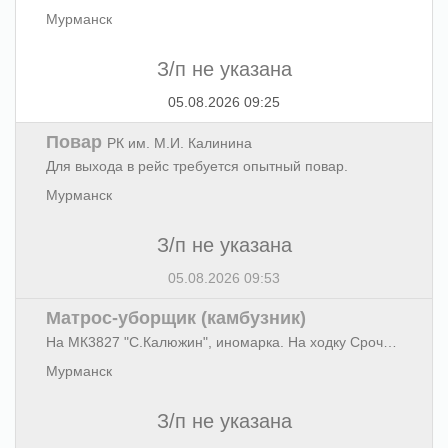
Мурманск
З/п не указана
05.08.2026 09:25
Повар
РК им. М.И. Калинина
Для выхода в рейс требуется опытный повар.
Мурманск
З/п не указана
05.08.2026 09:53
Матрос-уборщик (камбузник)
На МК3827 "С.Калюжин", иномарка. На ходку Срочно!!! Отход 12 августа Выгрузка в Мурманске. Зарплата "белая", оформление по ТК РФ. Обращаться Ледокольный 27; тел 52-74-25, 8-911-318-18-08
Мурманск
З/п не указана