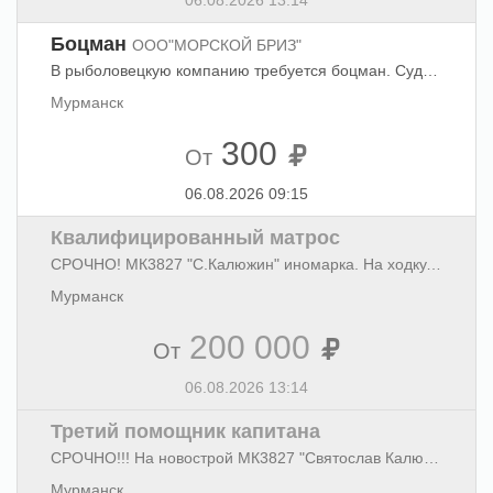
06.08.2026 13:14
Боцман
ООО"МОРСКОЙ БРИЗ"
В рыболовецкую компанию требуется боцман. Судно иномарка МК 6873 "Витязь", промысел креветка. Звонить в будние дни с 10-00 до 16-00. Собеседование - г.Мурманск, ул. Егорова, 14 офис 401, с 10 до 16.
Мурманск
300
От
06.08.2026 09:15
Квалифицированный матрос
СРОЧНО! МК3827 "С.Калюжин" иномарка. На ходку. Отход 12 августа. Оформление по ТК РФ, зарплата "белая". Обращаться: СПК РК "Всходы коммунизма", проезд Ледокольный, 27. 52-74-25, +7-911-318-18-08.
Мурманск
200 000
От
06.08.2026 13:14
Третий помощник капитана
СРОЧНО!!! На новострой МК3827 "Святослав Калюжин", отход 12 августа Зарплата белая. Выгрузка в Мурманске. Обращаться: СПК РК "Всходы коммунизма", пр. Ледокольный, д. 27. 52-74-25, 911-318-18-08
Мурманск